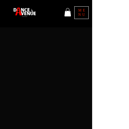
ME
NU